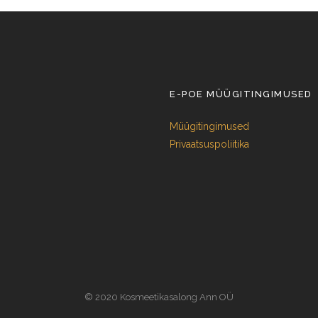
E-POE MÜÜGITINGIMUSED
Müügitingimused
Privaatsuspoliitika
© 2020 Kosmeetikasalong Ann OÜ