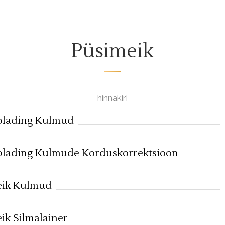
Püsimeik
hinnakiri
blading Kulmud
lading Kulmude Korduskorrektsioon
eik Kulmud
ik Silmalainer