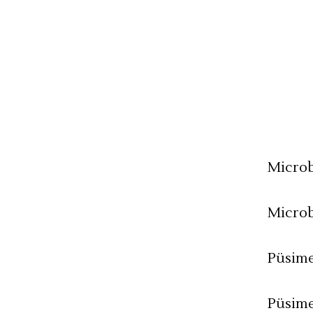
Micro
Microb
Püsim
Püsime