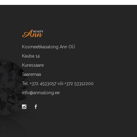
Kosmeetikasalong Ann OÜ
Kauba 14
Kuressaare
Saaremaa
Tel. +372 4533057 või +372 53312200
info@annsalong.ee