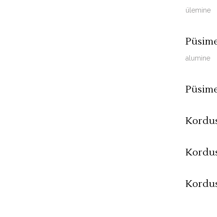
ülemine
Püsime
alumine
Püsime
Kordu
Kordus
Kordus