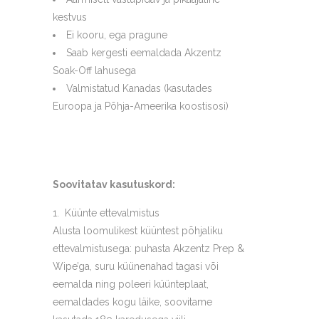
kestvus
Ei kooru, ega pragune
Saab kergesti eemaldada Akzentz
Soak-Off lahusega
Valmistatud Kanadas (kasutades
Euroopa ja Põhja-Ameerika koostisosi)
Soovitatav kasutuskord:
Küünte ettevalmistus
Alusta loomulikest küüntest põhjaliku
ettevalmistusega: puhasta Akzentz Prep &
Wipe’ga, suru küünenahad tagasi või
eemalda ning poleeri küünteplaat,
eemaldades kogu läike, soovitame