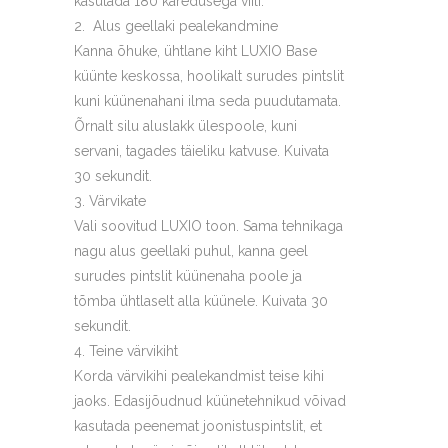
kasutada 180 karedusega viili.
Alus geellaki pealekandmine
Kanna õhuke, ühtlane kiht LUXIO Base
küünte keskossa, hoolikalt surudes pintslit
kuni küünenahani ilma seda puudutamata.
Õrnalt silu aluslakk ülespoole, kuni
servani, tagades täieliku katvuse. Kuivata
30 sekundit.
Värvikate
Vali soovitud LUXIO toon. Sama tehnikaga
nagu alus geellaki puhul, kanna geel
surudes pintslit küünenaha poole ja
tõmba ühtlaselt alla küünele. Kuivata 30
sekundit.
Teine värvikiht
Korda värvikihi pealekandmist teise kihi
jaoks. Edasijõudnud küünetehnikud võivad
kasutada peenemat joonistuspintslit, et