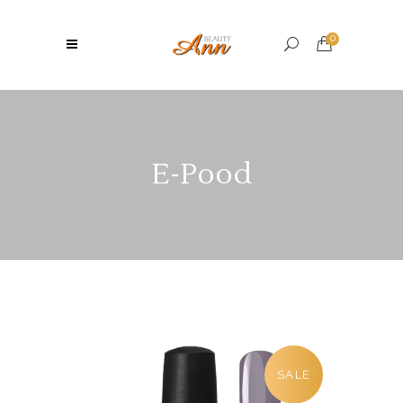
0
E-Pood
SALE