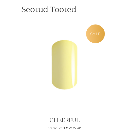
Seotud Tooted
SALE
CHEERFUL
Algne
Current