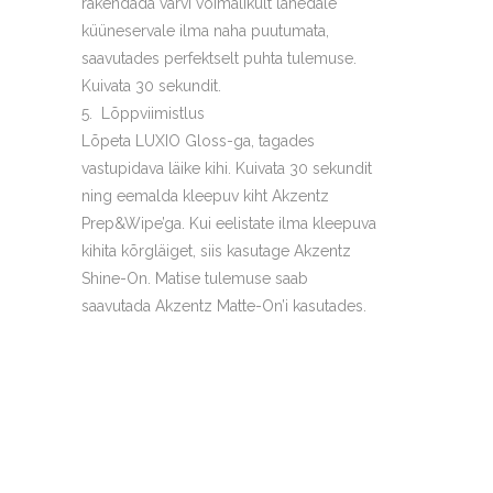
rakendada värvi võimalikult lähedale
küüneservale ilma naha puutumata,
saavutades perfektselt puhta tulemuse.
Kuivata 30 sekundit.
Lõppviimistlus
Lõpeta LUXIO Gloss-ga, tagades
vastupidava läike kihi. Kuivata 30 sekundit
ning eemalda kleepuv kiht Akzentz
Prep&Wipe’ga. Kui eelistate ilma kleepuva
kihita kõrgläiget, siis kasutage Akzentz
Shine-On. Matise tulemuse saab
saavutada Akzentz Matte-On’i kasutades.