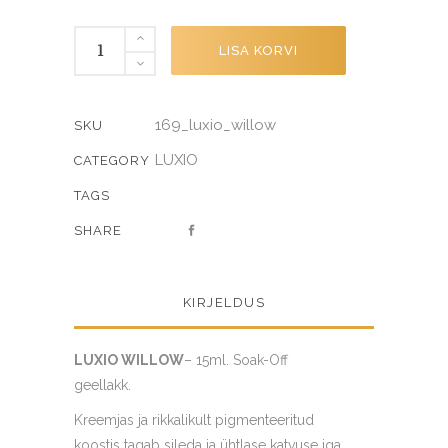
WILLOW
LISA KORVI
quantity
169_luxio_willow
SKU
LUXIO
CATEGORY
TAGS
SHARE
KIRJELDUS
LUXIO WILLOW
– 15ml. Soak-Off
geellakk.
Kreemjas ja rikkalikult pigmenteeritud
koostis tagab sileda ja ühtlase katvuse iga