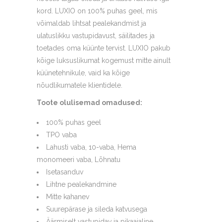
kord. LUXIO on 100% puhas geel, mis
võimaldab lihtsat pealekandmist ja
ulatuslikku vastupidavust, säilitades ja
toetades oma küünte tervist. LUXIO pakub
kõige luksuslikumat kogemust mitte ainult
küünetehnikule, vaid ka kõige
nõudlikumatele klientidele.
Toote olulisemad omadused:
100% puhas geel
TPO vaba
Lahusti vaba, 10-vaba, Hema
monomeeri vaba, Lõhnatu
Isetasanduv
Lihtne pealekandmine
Mitte kahanev
Suurepärase ja sileda katvusega
Äärmiselt vastupidav ja pikaajaline