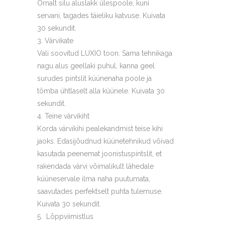
Õrnalt silu aluslakk ülespoole, kuni
servani, tagades täieliku katvuse. Kuivata
30 sekundit.
Värvikate
Vali soovitud LUXIO toon. Sama tehnikaga
nagu alus geellaki puhul, kanna geel
surudes pintslit küünenaha poole ja
tõmba ühtlaselt alla küünele. Kuivata 30
sekundit.
Teine värvikiht
Korda värvikihi pealekandmist teise kihi
jaoks. Edasijõudnud küünetehnikud võivad
kasutada peenemat joonistuspintslit, et
rakendada värvi võimalikult lähedale
küüneservale ilma naha puutumata,
saavutades perfektselt puhta tulemuse.
Kuivata 30 sekundit.
Lõppviimistlus