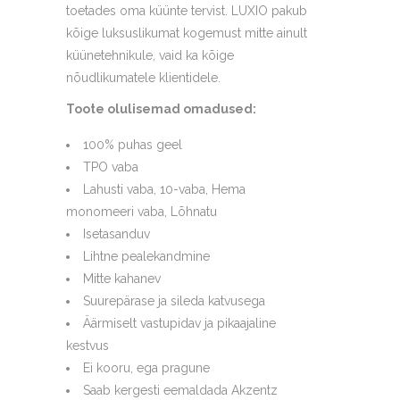
toetades oma küünte tervist. LUXIO pakub
kõige luksuslikumat kogemust mitte ainult
küünetehnikule, vaid ka kõige
nõudlikumatele klientidele.
Toote olulisemad omadused:
100% puhas geel
TPO vaba
Lahusti vaba, 10-vaba, Hema
monomeeri vaba, Lõhnatu
Isetasanduv
Lihtne pealekandmine
Mitte kahanev
Suurepärase ja sileda katvusega
Äärmiselt vastupidav ja pikaajaline
kestvus
Ei kooru, ega pragune
Saab kergesti eemaldada Akzentz