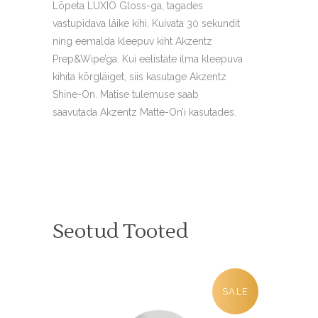
Lõpeta LUXIO Gloss-ga, tagades
vastupidava läike kihi. Kuivata 30 sekundit
ning eemalda kleepuv kiht Akzentz
Prep&Wipe’ga. Kui eelistate ilma kleepuva
kihita kõrgläiget, siis kasutage Akzentz
Shine-On. Matise tulemuse saab
saavutada Akzentz Matte-On’i kasutades.
Seotud Tooted
SALE