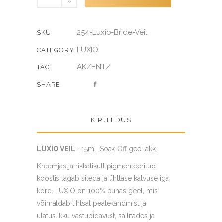
quantity
254-Luxio-Bride-Veil
SKU
LUXIO
CATEGORY
AKZENTZ
TAG
SHARE
KIRJELDUS
LUXIO VEIL
– 15ml. Soak-Off geellakk.
Kreemjas ja rikkalikult pigmenteeritud
koostis tagab sileda ja ühtlase katvuse iga
kord. LUXIO on 100% puhas geel, mis
võimaldab lihtsat pealekandmist ja
ulatuslikku vastupidavust, säilitades ja