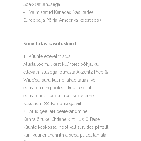
Soak-Off lahusega
Valmistatud Kanadas (kasutades
Euroopa ja Põhja-Ameerika koostisosi)
Soovitatav kasutuskord:
Küünte ettevalmistus
Alusta loomulikest küüntest põhjaliku
ettevalmistusega: puhasta Akzentz Prep &
Wipe’ga, suru küünenahad tagasi või
eemalda ning poleeri küünteplaat,
eemaldades kogu läike, soovitame
kasutada 180 karedusega viili.
Alus geellaki pealekandmine
Kanna õhuke, ühtlane kiht LUXIO Base
küünte keskossa, hoolikalt surudes pintslit
kuni küünenahani ilma seda puudutamata.