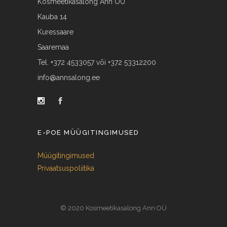
Kosmeetikasalong Ann OÜ
Kauba 14
Kuressaare
Saaremaa
Tel. +372 4533057 või +372 53312200
info@annsalong.ee
E-POE MÜÜGITINGIMUSED
Müügitingimused
Privaatsuspoliitika
© 2020 Kosmeetikasalong Ann OÜ