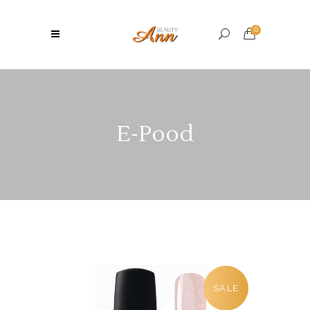
0
E-Pood
SALE