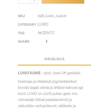
quantity
198_luxio_suave
SKU
LUXIO
CATEGORY
AKZENTZ
TAG
SHARE
KIRJELDUS
LUXIO SUAVE
– 15ml. Soak-Off geellakk.
Kreemjas ja rikkalikult pigmenteeritud
koostis tagab sileda ja ühtlase katvuse iga
kord. LUXIO on 100% puhas geel, mis
võimaldab lihtsat pealekandmist ja
ulatuslikku vastupidavust, säilitades ja