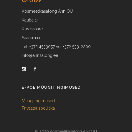
Kosmeetikasalong Ann OÜ
Kauba 14
Kuressaare
Saaremaa
Tel. +372 4533057 või +372 53312200
info@annsalong.ee
E-POE MÜÜGITINGIMUSED
Müügitingimused
Privaatsuspoliitika
© 2020 Kosmeetikasalong Ann OÜ