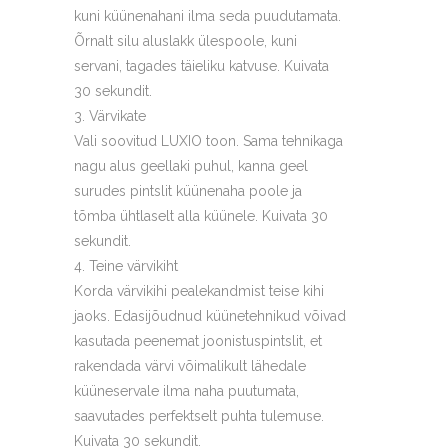
kuni küünenahani ilma seda puudutamata.
Õrnalt silu aluslakk ülespoole, kuni
servani, tagades täieliku katvuse. Kuivata
30 sekundit.
Värvikate
Vali soovitud LUXIO toon. Sama tehnikaga
nagu alus geellaki puhul, kanna geel
surudes pintslit küünenaha poole ja
tõmba ühtlaselt alla küünele. Kuivata 30
sekundit.
Teine värvikiht
Korda värvikihi pealekandmist teise kihi
jaoks. Edasijõudnud küünetehnikud võivad
kasutada peenemat joonistuspintslit, et
rakendada värvi võimalikult lähedale
küüneservale ilma naha puutumata,
saavutades perfektselt puhta tulemuse.
Kuivata 30 sekundit.