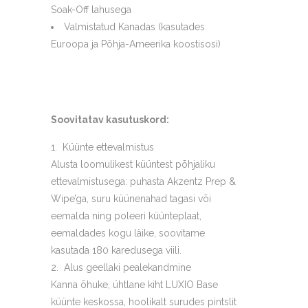
Soak-Off lahusega
Valmistatud Kanadas (kasutades
Euroopa ja Põhja-Ameerika koostisosi)
Soovitatav kasutuskord:
Küünte ettevalmistus
Alusta loomulikest küüntest põhjaliku
ettevalmistusega: puhasta Akzentz Prep &
Wipe’ga, suru küünenahad tagasi või
eemalda ning poleeri küünteplaat,
eemaldades kogu läike, soovitame
kasutada 180 karedusega viili.
Alus geellaki pealekandmine
Kanna õhuke, ühtlane kiht LUXIO Base
küünte keskossa, hoolikalt surudes pintslit