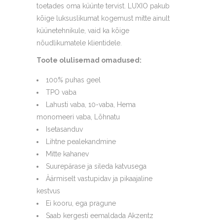
toetades oma küünte tervist. LUXIO pakub
kõige luksuslikumat kogemust mitte ainult
küünetehnikule, vaid ka kõige
nõudlikumatele klientidele.
Toote olulisemad omadused:
100% puhas geel
TPO vaba
Lahusti vaba, 10-vaba, Hema
monomeeri vaba, Lõhnatu
Isetasanduv
Lihtne pealekandmine
Mitte kahanev
Suurepärase ja sileda katvusega
Äärmiselt vastupidav ja pikaajaline
kestvus
Ei kooru, ega pragune
Saab kergesti eemaldada Akzentz