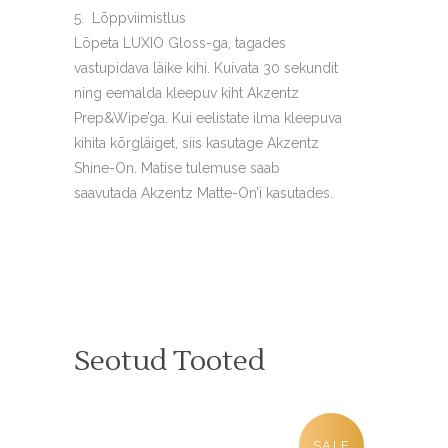
Lõppviimistlus
Lõpeta LUXIO Gloss-ga, tagades
vastupidava läike kihi. Kuivata 30 sekundit
ning eemalda kleepuv kiht Akzentz
Prep&Wipe’ga. Kui eelistate ilma kleepuva
kihita kõrgläiget, siis kasutage Akzentz
Shine-On. Matise tulemuse saab
saavutada Akzentz Matte-On’i kasutades.
Seotud Tooted
SALE