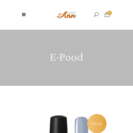
0
E-Pood
SALE