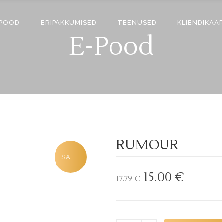
-POOD
ERIPAKKUMISED
TEENUSED
KLIENDIKAA
E-Pood
RUMOUR
SALE
Algne
Curre
15.00
€
17.79
€
hind
price
oli:
is:
17.79 €.
15.00 