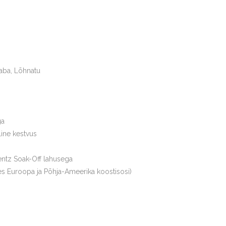
aba, Lõhnatu
ga
line kestvus
ntz Soak-Off lahusega
s Euroopa ja Põhja-Ameerika koostisosi)