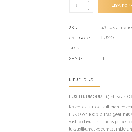
RUMOUR
LISA KOR
quantity
43_luxio_rumo
SKU
LUXIO
CATEGORY
TAGS
SHARE
KIRJELDUS
LUXIO RUMOUR
– 15ml. Soak-Off
Kreemjas ja rikkalikult pigmenteer
LUXIO on 100% puhas geel, mis võ
vastupidavust, säilitades ja toet
luksuslikumat kogemust mitte ain