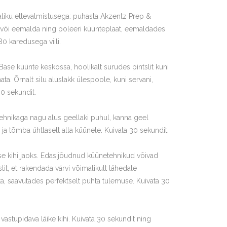
aliku ettevalmistusega: puhasta Akzentz Prep &
 või eemalda ning poleeri küünteplaat, eemaldades
0 karedusega viili.
ase küünte keskossa, hoolikalt surudes pintslit kuni
. Õrnalt silu aluslakk ülespoole, kuni servani,
30 sekundit.
ehnikaga nagu alus geellaki puhul, kanna geel
ja tõmba ühtlaselt alla küünele. Kuivata 30 sekundit.
ise kihi jaoks. Edasijõudnud küünetehnikud võivad
it, et rakendada värvi võimalikult lähedale
, saavutades perfektselt puhta tulemuse. Kuivata 30
stupidava läike kihi. Kuivata 30 sekundit ning