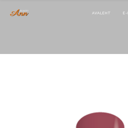
AVALEHT
E