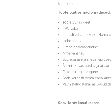
klientidele.
Toote olulisemad omadused:
100% puhas geel
TPO vaba
Lahusti vaba, 10-vaba, Hema v
Isetasanduv
Lihtne pealekandmine
Mitte kahanev
Suurepärase ja sileda katvuse
Äärmiselt vastupidav ja pikaaja
Ei kooru, ega pragune
Saab kergesti eemaldada Akze
Valmistatud Kanadas (kasutade
Soovitatav kasutuskord: