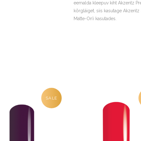
eemalda kleepuv kiht Akzentz Pre
kõrgläiget, siis kasutage Akzent
Matte-On’i kasutades.
SALE