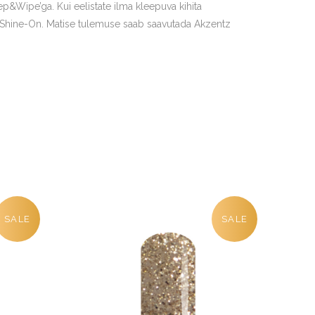
p&Wipe’ga. Kui eelistate ilma kleepuva kihita
z Shine-On. Matise tulemuse saab saavutada Akzentz
SALE
SALE