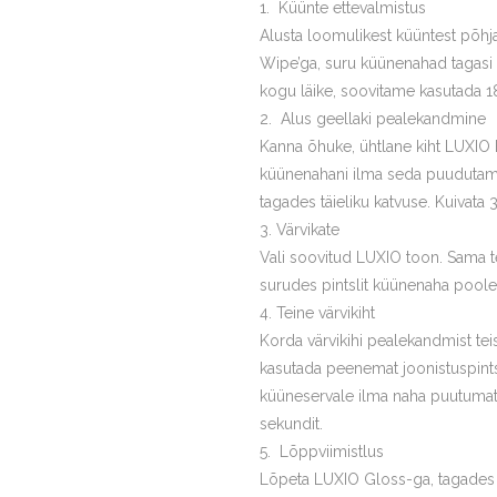
Küünte ettevalmistus
Alusta loomulikest küüntest põhj
Wipe’ga, suru küünenahad tagasi
kogu läike, soovitame kasutada 18
Alus geellaki pealekandmine
Kanna õhuke, ühtlane kiht LUXIO B
küünenahani ilma seda puudutamata
tagades täieliku katvuse. Kuivata 
Värvikate
Vali soovitud LUXIO toon. Sama t
surudes pintslit küünenaha poole 
Teine värvikiht
Korda värvikihi pealekandmist te
kasutada peenemat joonistuspintsl
küüneservale ilma naha puutumata
sekundit.
Lõppviimistlus
Lõpeta LUXIO Gloss-ga, tagades va