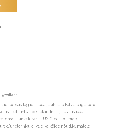
VI
ur
 geellakk.
itud koostis tagab sileda ja ühtlase katvuse iga kord.
imaldab lihtsat pealekandmist ja ulatuslikku
ades oma küünte tervist. LUXIO pakub kõige
ult küünetehnikule, vaid ka kõige nõudlikumatele