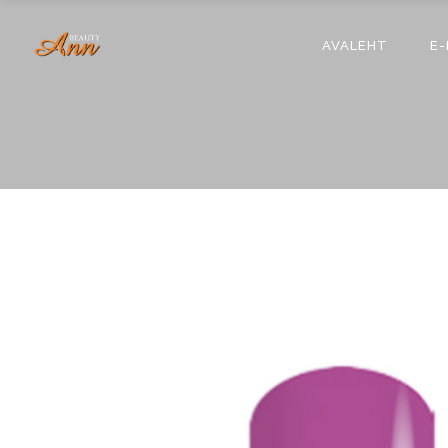
AVALEHT
E