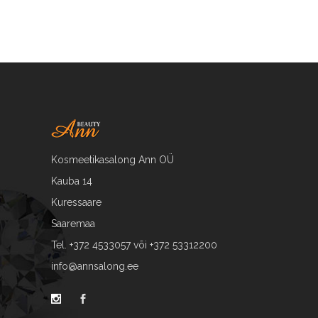
Kosmeetikasalong Ann OÜ
Kauba 14
Kuressaare
Saaremaa
Tel. +372 4533057 või +372 53312200
info@annsalong.ee