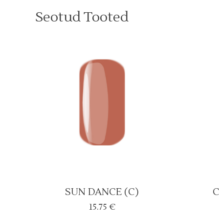
Seotud Tooted
SUN DANCE (C)
C
15.75
€