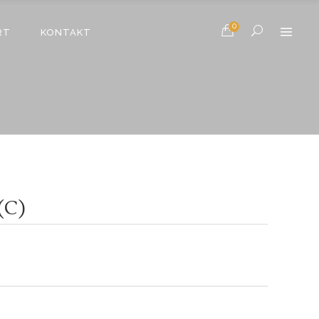
0
RT
KONTAKT
(C)