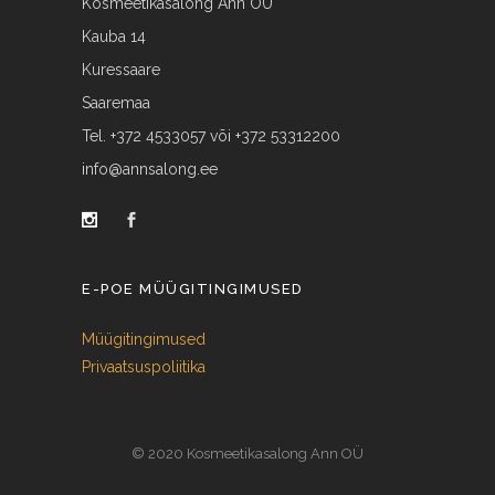
Kosmeetikasalong Ann OÜ
Kauba 14
Kuressaare
Saaremaa
Tel. +372 4533057 või +372 53312200
info@annsalong.ee
E-POE MÜÜGITINGIMUSED
Müügitingimused
Privaatsuspoliitika
© 2020 Kosmeetikasalong Ann OÜ