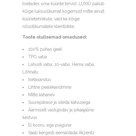
toetades oma küünte tervist. LUXIO pakub
kõige luksuslikumat kogemust mitte ainult
küünetehnikule, vaid ka kõige
nõudlikumatele klientidele.
Toote olulisemad omadused:
100% puhas geel
TPO vaba
Lahusti vaba, 10-vaba, Hema vaba,
Lõhnatu
Isetasanduv
Lihtne pealekandmine
Mitte kahanev
Suurepärase ja sileda katvusega
Äärmiselt vastupidav ja pikaajaline
kestvus
Ei kooru, ega pragune
Saab kergesti eemaldada Akzentz