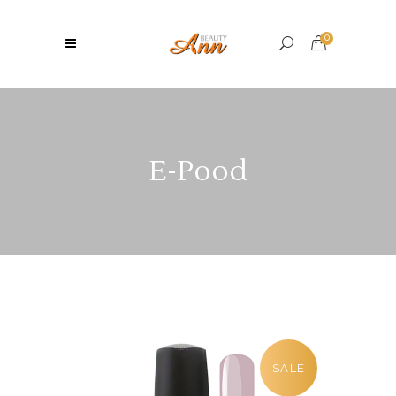
0
E-Pood
SALE