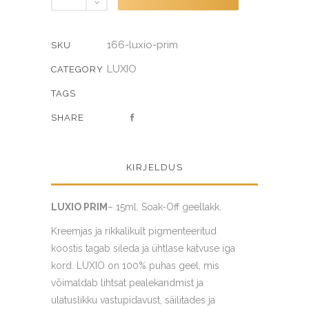
quantity
166-luxio-prim
SKU
LUXIO
CATEGORY
TAGS
SHARE
KIRJELDUS
LUXIO PRIM
– 15ml. Soak-Off geellakk.
Kreemjas ja rikkalikult pigmenteeritud
koostis tagab sileda ja ühtlase katvuse iga
kord. LUXIO on 100% puhas geel, mis
võimaldab lihtsat pealekandmist ja
ulatuslikku vastupidavust, säilitades ja