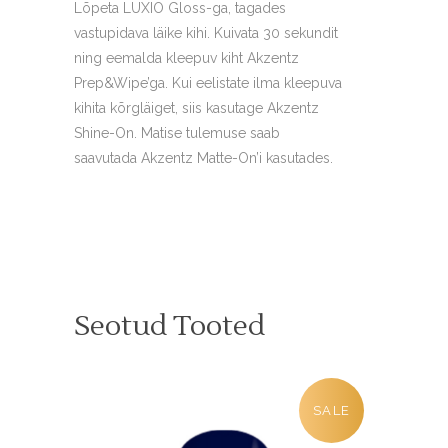
Lõpeta LUXIO Gloss-ga, tagades
vastupidava läike kihi. Kuivata 30 sekundit
ning eemalda kleepuv kiht Akzentz
Prep&Wipe’ga. Kui eelistate ilma kleepuva
kihita kõrgläiget, siis kasutage Akzentz
Shine-On. Matise tulemuse saab
saavutada Akzentz Matte-On’i kasutades.
Seotud Tooted
SALE