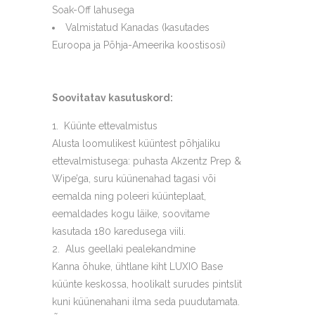
Soak-Off lahusega
Valmistatud Kanadas (kasutades
Euroopa ja Põhja-Ameerika koostisosi)
Soovitatav kasutuskord:
Küünte ettevalmistus
Alusta loomulikest küüntest põhjaliku
ettevalmistusega: puhasta Akzentz Prep &
Wipe’ga, suru küünenahad tagasi või
eemalda ning poleeri küünteplaat,
eemaldades kogu läike, soovitame
kasutada 180 karedusega viili.
Alus geellaki pealekandmine
Kanna õhuke, ühtlane kiht LUXIO Base
küünte keskossa, hoolikalt surudes pintslit
kuni küünenahani ilma seda puudutamata.