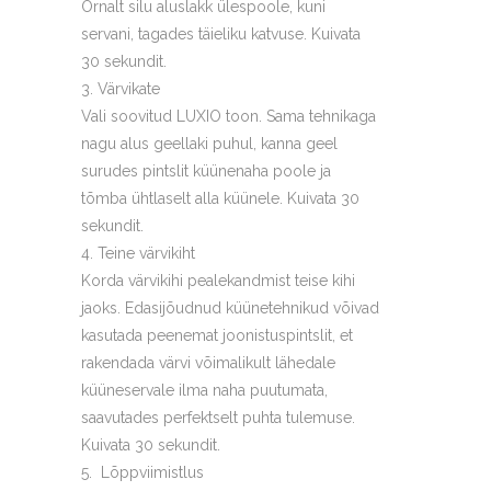
Õrnalt silu aluslakk ülespoole, kuni
servani, tagades täieliku katvuse. Kuivata
30 sekundit.
Värvikate
Vali soovitud LUXIO toon. Sama tehnikaga
nagu alus geellaki puhul, kanna geel
surudes pintslit küünenaha poole ja
tõmba ühtlaselt alla küünele. Kuivata 30
sekundit.
Teine värvikiht
Korda värvikihi pealekandmist teise kihi
jaoks. Edasijõudnud küünetehnikud võivad
kasutada peenemat joonistuspintslit, et
rakendada värvi võimalikult lähedale
küüneservale ilma naha puutumata,
saavutades perfektselt puhta tulemuse.
Kuivata 30 sekundit.
Lõppviimistlus