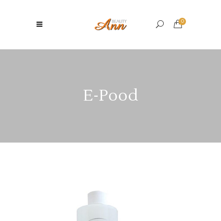
0
E-Pood