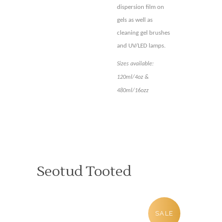
dispersion film on
gels as well as
cleaning gel brushes
and UV/LED lamps.
Sizes available:
120ml/4oz &
480ml/16oz
z
Seotud Tooted
SALE