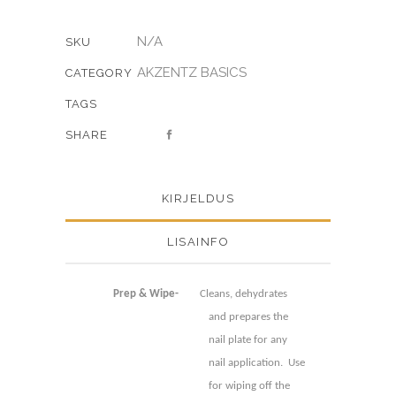
N/A
SKU
AKZENTZ BASICS
CATEGORY
TAGS
SHARE
KIRJELDUS
LISAINFO
Prep & Wipe-
Cleans, dehydrates
and prepares the
nail plate for any
nail application. Use
for wiping off the