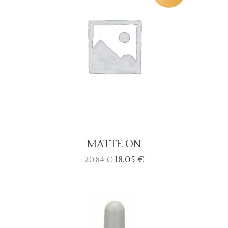
MATTE ON
Algne
Current
18.05
€
20.84
€
hind
price
oli:
is:
20.84 €.
18.05 €.