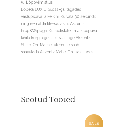
Lõppviimistlus
Lõpeta LUXIO Gloss-ga, tagades
vastupidava läike kihi. Kuivata 30 sekundit
ning eemalda kleepuv kiht Akzentz
Prep&Wipe’ga. Kui eelistate ilma kleepuva
kihita kõrgläiget, siis kasutage Akzentz
Shine-On. Matise tulemuse saab
saavutada Akzentz Matte-On’i kasutades.
Seotud Tooted
SALE