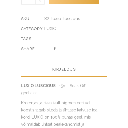
quantity
82_luxio_luscious
SKU
LUXIO
CATEGORY
TAGS
SHARE
KIRJELDUS
LUXIO LUSCIOUS
– 15ml. Soak-Off
geellakk.
Kreemjas ja rikkalikult pigmenteeritud
koostis tagab sileda ja ühtlase katvuse iga
kord. LUXIO on 100% puhas geel, mis
võimaldab lihtsat pealekandmist ja