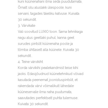
kuni küünenahani ilma seda puudutamata.
Õrnalt silu aluslakk ülespoole, kuni
servani, tagades täieliku katvuse. Kuivata
30 sekundit.
Värvikate
Vali soovitud LUXIO toon. Sama tehnikaga
nagu alus geellaki puhul, kanna geel
surudes pintslit küünenaha poole ja
tõmba ühtlaselt alla küünele. Kuivata 30
sekundit.
Teine värvikiht
Korda värvikihi pealekandmist teise kihi
jaoks. Edasijõudnud küünetehnikud võivad
kasutada peenemat joonistuspintslit, et
rakendada värvi võimalikult lähedale
küüneservale ilma naha puutumata,
saavutades perfektselt puhta tulemuse.
Kuivata 30 sekundit.