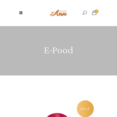
0
E-Pood
SALE