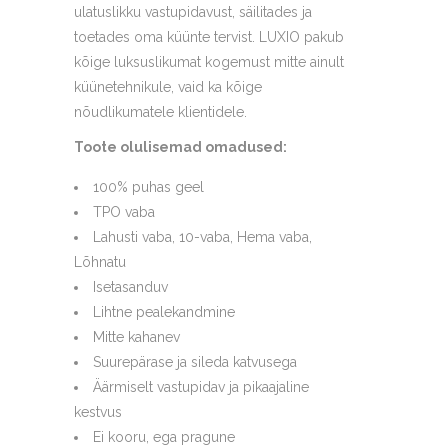
ulatuslikku vastupidavust, säilitades ja
toetades oma küünte tervist. LUXIO pakub
kõige luksuslikumat kogemust mitte ainult
küünetehnikule, vaid ka kõige
nõudlikumatele klientidele.
Toote olulisemad omadused:
100% puhas geel
TPO vaba
Lahusti vaba, 10-vaba, Hema vaba,
Lõhnatu
Isetasanduv
Lihtne pealekandmine
Mitte kahanev
Suurepärase ja sileda katvusega
Äärmiselt vastupidav ja pikaajaline
kestvus
Ei kooru, ega pragune