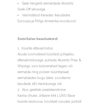
Saab kergesti eemaldada Akzentz
Soak-Off lahusega
Valmistatud Kanadas (kasutades
Euroopa ja Põhja-Ameerika koostisosi)
Soovitatav kasutuskord:
Küünte ettevalmistus
Alusta loomulikest küüntest põhjaliku
ettevalmistusega: puhasta Akzentz Prep &
Wipe’ga, suru küünenahad tagasi või
eemalda ning poleeri küünteplaat,
eemaldades kogu läike, soovitame
kasutada 180 karedusega viili.
Alus geellaki pealekandmine
Kanna õhuke, ühtlane kiht LUXIO Base
küünte keskossa, hoolikalt surudes pintslit