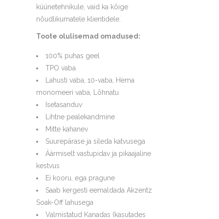
küünetehnikule, vaid ka kõige
nõudlikumatele klientidele.
Toote olulisemad omadused:
100% puhas geel
TPO vaba
Lahusti vaba, 10-vaba, Hema
monomeeri vaba, Lõhnatu
Isetasanduv
Lihtne pealekandmine
Mitte kahanev
Suurepärase ja sileda katvusega
Äärmiselt vastupidav ja pikaajaline
kestvus
Ei kooru, ega pragune
Saab kergesti eemaldada Akzentz
Soak-Off lahusega
Valmistatud Kanadas (kasutades