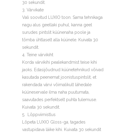
30 sekundit.
Värvikate
Vali soovitud LUXIO toon. Sama tehnikaga
nagu alus geellaki puhul, kanna geel
surudes pintslit küünenaha poole ja
tõmba ühtlaselt alla küünele. Kuivata 30
sekundit.
Teine värvikiht
Korda värvikihi pealekandmist teise kihi
jaoks. Edasijõudnud küünetehnikud võivad
kasutada peenemat joonistuspintslit, et
rakendada värvi võimalikult lähedale
küüneservale ilma naha puutumata,
saavutades perfektselt puhta tulemuse.
Kuivata 30 sekundit.
Lõppviimistlus
Lõpeta LUXIO Gloss-ga, tagades
vastupidava läike kihi. Kuivata 30 sekundit