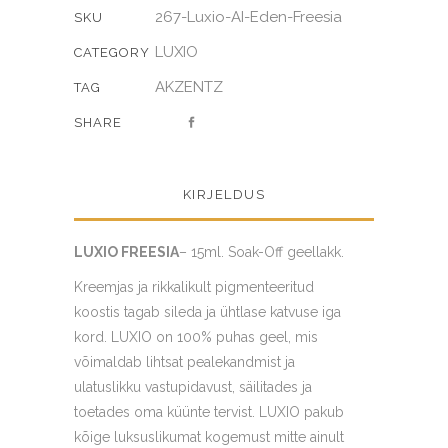
267-Luxio-AI-Eden-Freesia
SKU
LUXIO
CATEGORY
AKZENTZ
TAG
SHARE
KIRJELDUS
LUXIO FREESIA
– 15ml. Soak-Off geellakk.
Kreemjas ja rikkalikult pigmenteeritud
koostis tagab sileda ja ühtlase katvuse iga
kord. LUXIO on 100% puhas geel, mis
võimaldab lihtsat pealekandmist ja
ulatuslikku vastupidavust, säilitades ja
toetades oma küünte tervist. LUXIO pakub
kõige luksuslikumat kogemust mitte ainult