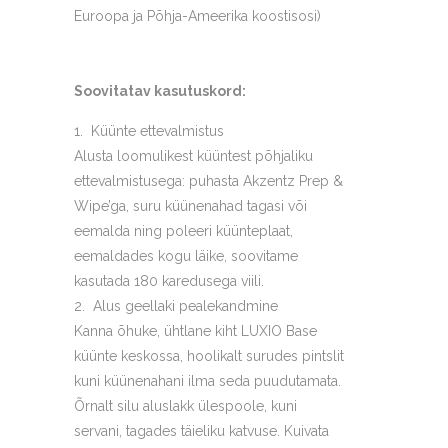
Euroopa ja Põhja-Ameerika koostisosi)
Soovitatav kasutuskord:
Küünte ettevalmistus
Alusta loomulikest küüntest põhjaliku
ettevalmistusega: puhasta Akzentz Prep &
Wipe’ga, suru küünenahad tagasi või
eemalda ning poleeri küünteplaat,
eemaldades kogu läike, soovitame
kasutada 180 karedusega viili.
Alus geellaki pealekandmine
Kanna õhuke, ühtlane kiht LUXIO Base
küünte keskossa, hoolikalt surudes pintslit
kuni küünenahani ilma seda puudutamata.
Õrnalt silu aluslakk ülespoole, kuni
servani, tagades täieliku katvuse. Kuivata