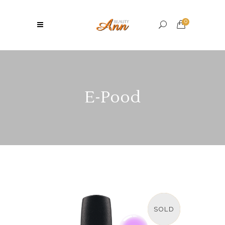
0
E-Pood
SOLD
SALE