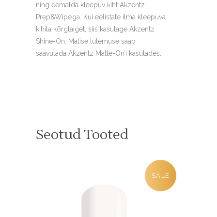
ning eemalda kleepuv kiht Akzentz
Prep&Wipe’ga. Kui eelistate ilma kleepuva
kihita kõrgläiget, siis kasutage Akzentz
Shine-On. Matise tulemuse saab
saavutada Akzentz Matte-On’i kasutades.
Seotud Tooted
SALE