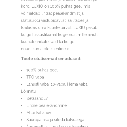
kord. LUXIO on 100% puhas geel, mis
võimaldab lihtsat pealekandmist ja
ulatuslikku vastupidavust, säilitades ja
toetades oma küünte tervist. LUXIO pakub
kõige luksuslikumat kogemust mitte ainult
küünetehnikule, vaid ka kõige
nõudlikumatele klientidele.
Toote olulisemad omadused:
100% puhas geel
TPO vaba
Lahusti vaba, 10-vaba, Hema vaba,
Lõhnatu
Isetasanduv
Lihtne pealekandmine
Mitte kahanev
Suurepärase ja sileda katvusega
Äärmiselt vastupidav ja pikaajaline