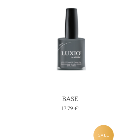
17.79 €.
15.00 €.
BASE
17.79
€
SALE