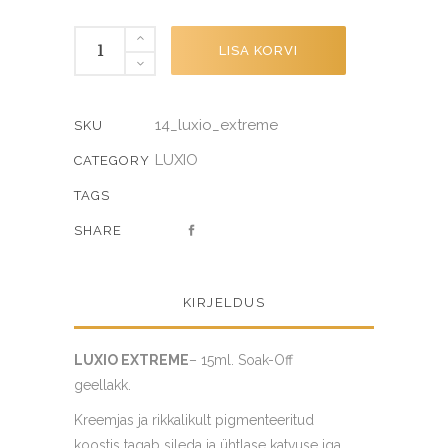
EXTREME
LISA KORVI
quantity
14_luxio_extreme
SKU
LUXIO
CATEGORY
TAGS
SHARE
KIRJELDUS
LUXIO EXTREME
– 15ml. Soak-Off
geellakk.
Kreemjas ja rikkalikult pigmenteeritud
koostis tagab sileda ja ühtlase katvuse iga