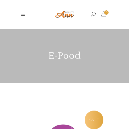
0
E-Pood
SALE