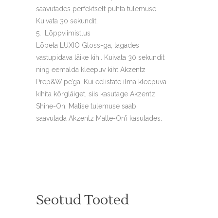
saavutades perfektselt puhta tulemuse.
Kuivata 30 sekundit.
Lõppviimistlus
Lõpeta LUXIO Gloss-ga, tagades
vastupidava läike kihi. Kuivata 30 sekundit
ning eemalda kleepuv kiht Akzentz
Prep&Wipe’ga. Kui eelistate ilma kleepuva
kihita kõrgläiget, siis kasutage Akzentz
Shine-On. Matise tulemuse saab
saavutada Akzentz Matte-On’i kasutades.
Seotud Tooted