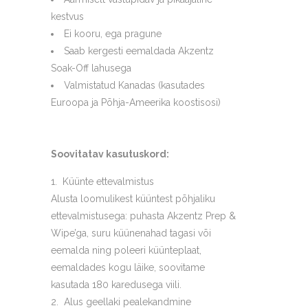
kestvus
Ei kooru, ega pragune
Saab kergesti eemaldada Akzentz
Soak-Off lahusega
Valmistatud Kanadas (kasutades
Euroopa ja Põhja-Ameerika koostisosi)
Soovitatav kasutuskord:
Küünte ettevalmistus
Alusta loomulikest küüntest põhjaliku
ettevalmistusega: puhasta Akzentz Prep &
Wipe’ga, suru küünenahad tagasi või
eemalda ning poleeri küünteplaat,
eemaldades kogu läike, soovitame
kasutada 180 karedusega viili.
Alus geellaki pealekandmine