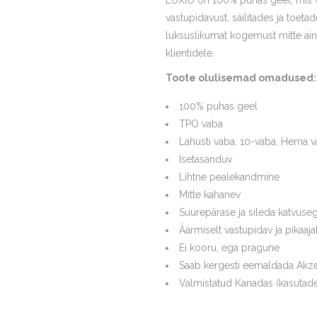
LUXIO on 100% puhas geel, mis võ
vastupidavust, säilitades ja toet
luksuslikumat kogemust mitte ain
klientidele.
Toote olulisemad omadused:
100% puhas geel
TPO vaba
Lahusti vaba, 10-vaba, Hema v
Isetasanduv
Lihtne pealekandmine
Mitte kahanev
Suurepärase ja sileda katvuse
Äärmiselt vastupidav ja pikaaja
Ei kooru, ega pragune
Saab kergesti eemaldada Akze
Valmistatud Kanadas (kasutade