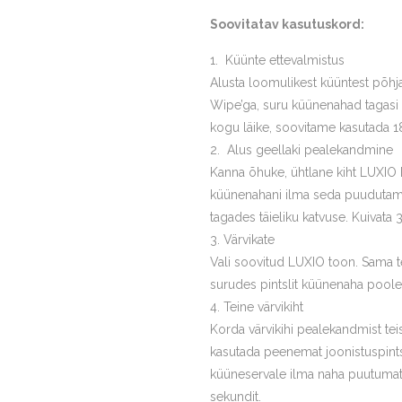
Soovitatav kasutuskord:
Küünte ettevalmistus
Alusta loomulikest küüntest põhj
Wipe’ga, suru küünenahad tagasi
kogu läike, soovitame kasutada 18
Alus geellaki pealekandmine
Kanna õhuke, ühtlane kiht LUXIO B
küünenahani ilma seda puudutamata
tagades täieliku katvuse. Kuivata 
Värvikate
Vali soovitud LUXIO toon. Sama t
surudes pintslit küünenaha poole 
Teine värvikiht
Korda värvikihi pealekandmist te
kasutada peenemat joonistuspintsl
küüneservale ilma naha puutumata
sekundit.