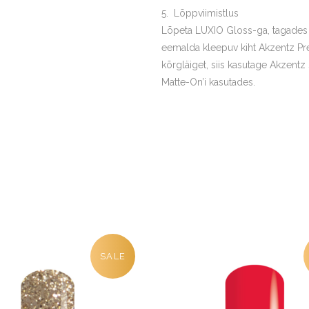
Lõppviimistlus
Lõpeta LUXIO Gloss-ga, tagades va
eemalda kleepuv kiht Akzentz Pre
kõrgläiget, siis kasutage Akzent
Matte-On’i kasutades.
SALE