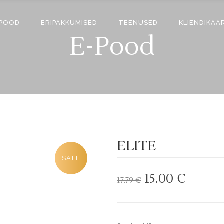
-POOD
ERIPAKKUMISED
TEENUSED
KLIENDIKAA
E-Pood
ELITE
SALE
Algne
Curre
15.00
€
17.79
€
hind
price
oli:
is:
17.79 €.
15.00 