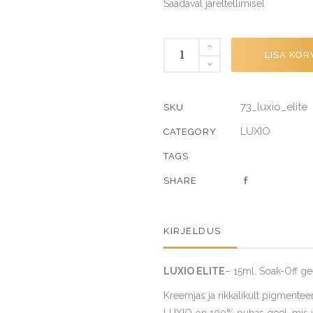
Saadaval järeltellimisel
ELITE
LISA KOR
quantity
73_luxio_elite
SKU
LUXIO
CATEGORY
TAGS
SHARE
KIRJELDUS
LUXIO ELITE
– 15ml. Soak-Off ge
Kreemjas ja rikkalikult pigmenteer