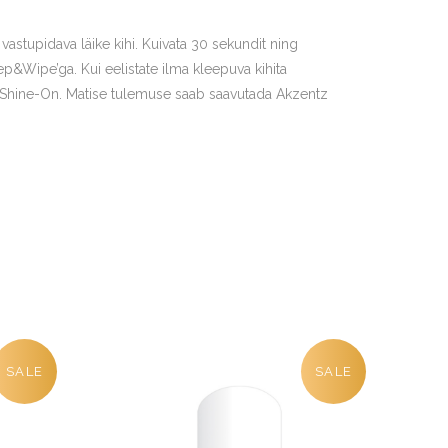
stupidava läike kihi. Kuivata 30 sekundit ning
p&Wipe’ga. Kui eelistate ilma kleepuva kihita
z Shine-On. Matise tulemuse saab saavutada Akzentz
SALE
SALE