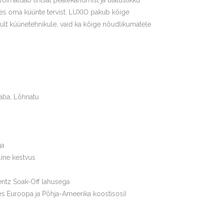
imaldab lihtsat pealekandmist ja ulatuslikku
ades oma küünte tervist. LUXIO pakub kõige
ult küünetehnikule, vaid ka kõige nõudlikumatele
aba, Lõhnatu
ga
line kestvus
ntz Soak-Off lahusega
s Euroopa ja Põhja-Ameerika koostisosi)