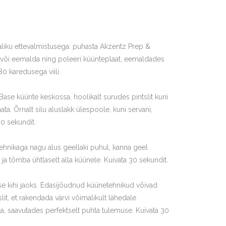
aliku ettevalmistusega: puhasta Akzentz Prep &
 või eemalda ning poleeri küünteplaat, eemaldades
0 karedusega viili.
ase küünte keskossa, hoolikalt surudes pintslit kuni
. Õrnalt silu aluslakk ülespoole, kuni servani,
30 sekundit.
ehnikaga nagu alus geellaki puhul, kanna geel
ja tõmba ühtlaselt alla küünele. Kuivata 30 sekundit.
ise kihi jaoks. Edasijõudnud küünetehnikud võivad
it, et rakendada värvi võimalikult lähedale
, saavutades perfektselt puhta tulemuse. Kuivata 30