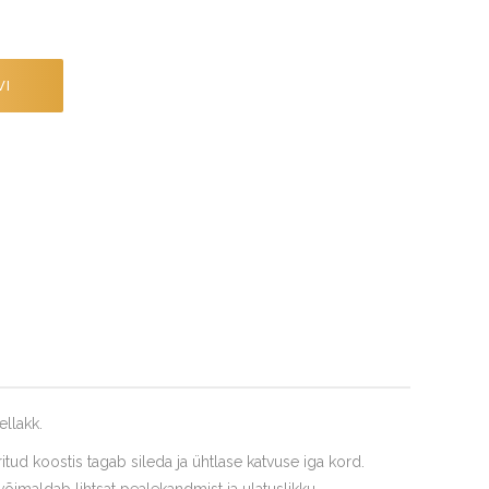
VI
ellakk.
itud koostis tagab sileda ja ühtlase katvuse iga kord.