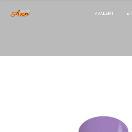
AVALEHT
E