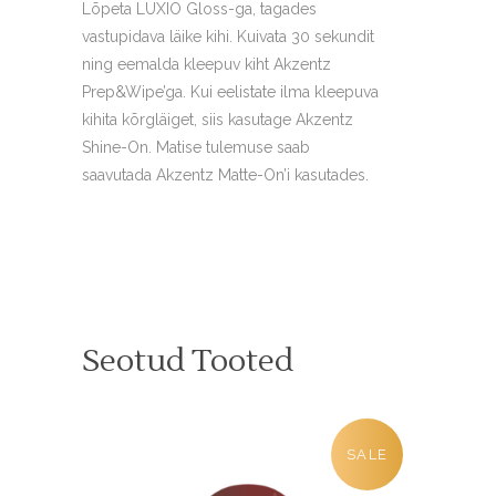
Lõpeta LUXIO Gloss-ga, tagades
vastupidava läike kihi. Kuivata 30 sekundit
ning eemalda kleepuv kiht Akzentz
Prep&Wipe’ga. Kui eelistate ilma kleepuva
kihita kõrgläiget, siis kasutage Akzentz
Shine-On. Matise tulemuse saab
saavutada Akzentz Matte-On’i kasutades.
Seotud Tooted
SALE