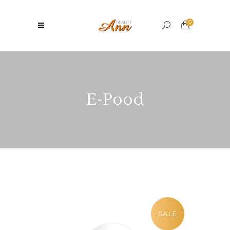
0
E-Pood
SALE