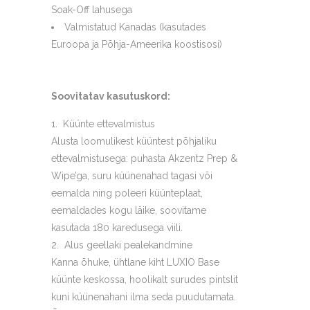
Soak-Off lahusega
Valmistatud Kanadas (kasutades
Euroopa ja Põhja-Ameerika koostisosi)
Soovitatav kasutuskord:
Küünte ettevalmistus
Alusta loomulikest küüntest põhjaliku
ettevalmistusega: puhasta Akzentz Prep &
Wipe’ga, suru küünenahad tagasi või
eemalda ning poleeri küünteplaat,
eemaldades kogu läike, soovitame
kasutada 180 karedusega viili.
Alus geellaki pealekandmine
Kanna õhuke, ühtlane kiht LUXIO Base
küünte keskossa, hoolikalt surudes pintslit
kuni küünenahani ilma seda puudutamata.