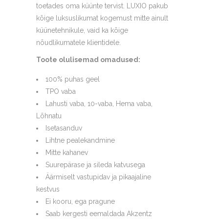
toetades oma küünte tervist. LUXIO pakub
kõige luksuslikumat kogemust mitte ainult
küünetehnikule, vaid ka kõige
nõudlikumatele klientidele.
Toote olulisemad omadused:
100% puhas geel
TPO vaba
Lahusti vaba, 10-vaba, Hema vaba,
Lõhnatu
Isetasanduv
Lihtne pealekandmine
Mitte kahanev
Suurepärase ja sileda katvusega
Äärmiselt vastupidav ja pikaajaline
kestvus
Ei kooru, ega pragune
Saab kergesti eemaldada Akzentz