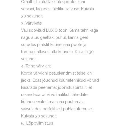
Õrnalt silu aluslakk ülespoole, kuni
servani, tagades täieliku katvuse. Kuivata
30 sekundit.
Värvikate
Vali soovitud LUXIO toon. Sama tehnikaga
nagu alus geellaki puhul, kanna geel
surudes pintslit küünenaha poole ja
tõmba ühtlaselt alla küünele. Kuivata 30
sekundit.
Teine värvikiht
Korda värvikihi pealekandmist teise kihi
jaoks. Edasijõudnud küünetehnikud võivad
kasutada peenemat joonistuspintslit, et
rakendada värvi võimalikult lähedale
küüneservale ilma naha puutumata,
saavutades perfektselt puhta tulemuse.
Kuivata 30 sekundit.
Lõppviimistlus