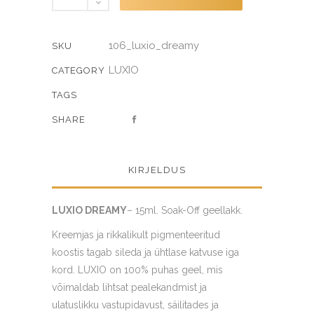
quantity
106_luxio_dreamy
SKU
LUXIO
CATEGORY
TAGS
SHARE
KIRJELDUS
LUXIO DREAMY
– 15ml. Soak-Off geellakk.
Kreemjas ja rikkalikult pigmenteeritud
koostis tagab sileda ja ühtlase katvuse iga
kord. LUXIO on 100% puhas geel, mis
võimaldab lihtsat pealekandmist ja
ulatuslikku vastupidavust, säilitades ja