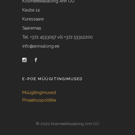
Kosmeetikasalong Ann OÜ
Kauba 14
Kuressaare
Saaremaa
Tel. +372 4533057 või +372 53312200
info@annsalong.ee
E-POE MÜÜGITINGIMUSED
Müügitingimused
Privaatsuspoliitika
© 2020 Kosmeetikasalong Ann OÜ