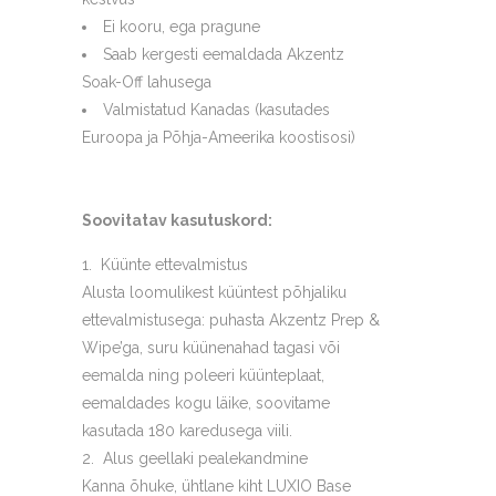
Ei kooru, ega pragune
Saab kergesti eemaldada Akzentz
Soak-Off lahusega
Valmistatud Kanadas (kasutades
Euroopa ja Põhja-Ameerika koostisosi)
Soovitatav kasutuskord:
Küünte ettevalmistus
Alusta loomulikest küüntest põhjaliku
ettevalmistusega: puhasta Akzentz Prep &
Wipe’ga, suru küünenahad tagasi või
eemalda ning poleeri küünteplaat,
eemaldades kogu läike, soovitame
kasutada 180 karedusega viili.
Alus geellaki pealekandmine
Kanna õhuke, ühtlane kiht LUXIO Base