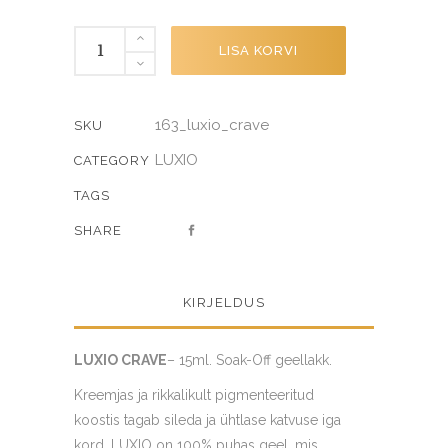
CRAVE
LISA KORVI
quantity
163_luxio_crave
SKU
LUXIO
CATEGORY
TAGS
SHARE
KIRJELDUS
LUXIO CRAVE
– 15ml. Soak-Off geellakk.
Kreemjas ja rikkalikult pigmenteeritud
koostis tagab sileda ja ühtlase katvuse iga
kord. LUXIO on 100% puhas geel, mis