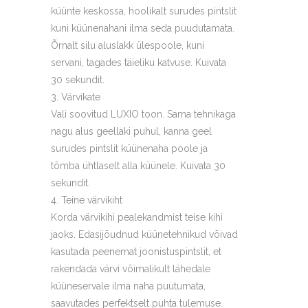
küünte keskossa, hoolikalt surudes pintslit
kuni küünenahani ilma seda puudutamata.
Õrnalt silu aluslakk ülespoole, kuni
servani, tagades täieliku katvuse. Kuivata
30 sekundit.
Värvikate
Vali soovitud LUXIO toon. Sama tehnikaga
nagu alus geellaki puhul, kanna geel
surudes pintslit küünenaha poole ja
tõmba ühtlaselt alla küünele. Kuivata 30
sekundit.
Teine värvikiht
Korda värvikihi pealekandmist teise kihi
jaoks. Edasijõudnud küünetehnikud võivad
kasutada peenemat joonistuspintslit, et
rakendada värvi võimalikult lähedale
küüneservale ilma naha puutumata,
saavutades perfektselt puhta tulemuse.