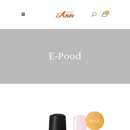
0
E-Pood
SALE