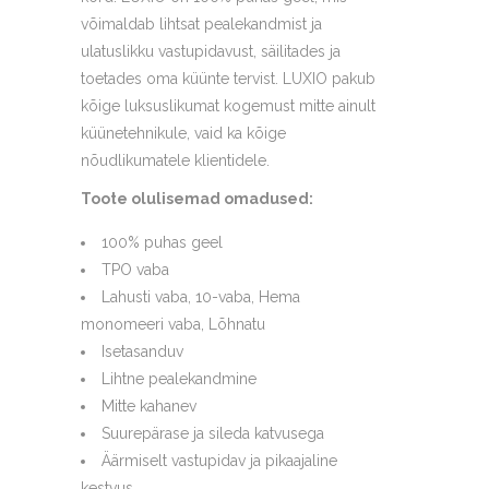
võimaldab lihtsat pealekandmist ja
ulatuslikku vastupidavust, säilitades ja
toetades oma küünte tervist. LUXIO pakub
kõige luksuslikumat kogemust mitte ainult
küünetehnikule, vaid ka kõige
nõudlikumatele klientidele.
Toote olulisemad omadused:
100% puhas geel
TPO vaba
Lahusti vaba, 10-vaba, Hema
monomeeri vaba, Lõhnatu
Isetasanduv
Lihtne pealekandmine
Mitte kahanev
Suurepärase ja sileda katvusega
Äärmiselt vastupidav ja pikaajaline
kestvus