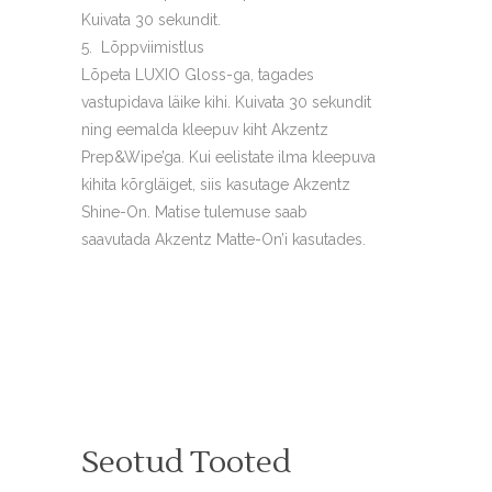
Kuivata 30 sekundit.
Lõppviimistlus
Lõpeta LUXIO Gloss-ga, tagades
vastupidava läike kihi. Kuivata 30 sekundit
ning eemalda kleepuv kiht Akzentz
Prep&Wipe’ga. Kui eelistate ilma kleepuva
kihita kõrgläiget, siis kasutage Akzentz
Shine-On. Matise tulemuse saab
saavutada Akzentz Matte-On’i kasutades.
Seotud Tooted