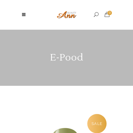
0
E-Pood
SALE