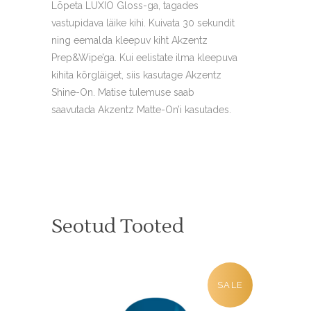
Lõpeta LUXIO Gloss-ga, tagades
vastupidava läike kihi. Kuivata 30 sekundit
ning eemalda kleepuv kiht Akzentz
Prep&Wipe’ga. Kui eelistate ilma kleepuva
kihita kõrgläiget, siis kasutage Akzentz
Shine-On. Matise tulemuse saab
saavutada Akzentz Matte-On’i kasutades.
Seotud Tooted
SALE