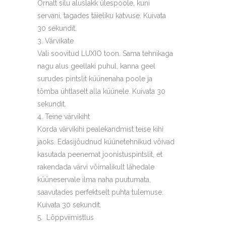
Õrnalt silu aluslakk ülespoole, kuni
servani, tagades täieliku katvuse. Kuivata
30 sekundit.
Värvikate
Vali soovitud LUXIO toon. Sama tehnikaga
nagu alus geellaki puhul, kanna geel
surudes pintslit küünenaha poole ja
tõmba ühtlaselt alla küünele. Kuivata 30
sekundit.
Teine värvikiht
Korda värvikihi pealekandmist teise kihi
jaoks. Edasijõudnud küünetehnikud võivad
kasutada peenemat joonistuspintslit, et
rakendada värvi võimalikult lähedale
küüneservale ilma naha puutumata,
saavutades perfektselt puhta tulemuse.
Kuivata 30 sekundit.
Lõppviimistlus