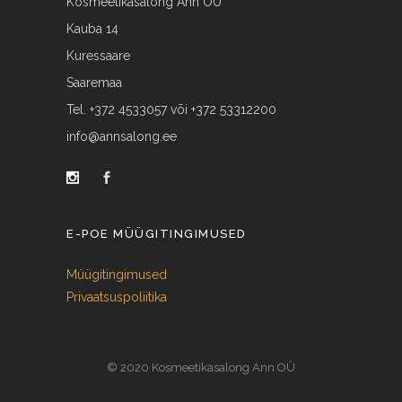
Kosmeetikasalong Ann OÜ
Kauba 14
Kuressaare
Saaremaa
Tel. +372 4533057 või +372 53312200
info@annsalong.ee
E-POE MÜÜGITINGIMUSED
Müügitingimused
Privaatsuspoliitika
© 2020 Kosmeetikasalong Ann OÜ