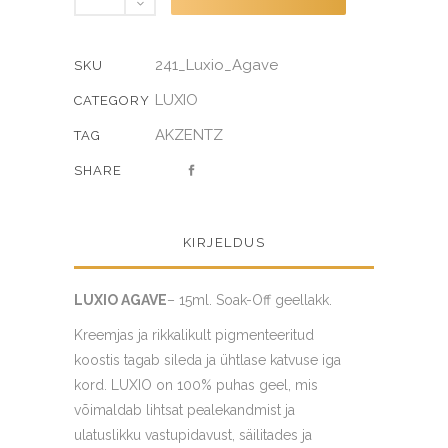
quantity
241_Luxio_Agave
SKU
LUXIO
CATEGORY
AKZENTZ
TAG
SHARE
KIRJELDUS
LUXIO AGAVE
– 15ml. Soak-Off geellakk.
Kreemjas ja rikkalikult pigmenteeritud
koostis tagab sileda ja ühtlase katvuse iga
kord. LUXIO on 100% puhas geel, mis
võimaldab lihtsat pealekandmist ja
ulatuslikku vastupidavust, säilitades ja