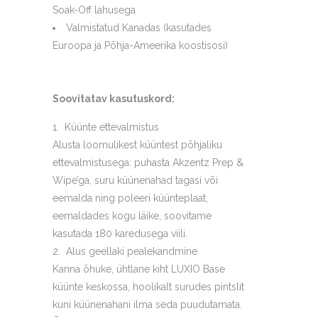
Soak-Off lahusega
Valmistatud Kanadas (kasutades
Euroopa ja Põhja-Ameerika koostisosi)
Soovitatav kasutuskord:
Küünte ettevalmistus
Alusta loomulikest küüntest põhjaliku
ettevalmistusega: puhasta Akzentz Prep &
Wipe’ga, suru küünenahad tagasi või
eemalda ning poleeri küünteplaat,
eemaldades kogu läike, soovitame
kasutada 180 karedusega viili.
Alus geellaki pealekandmine
Kanna õhuke, ühtlane kiht LUXIO Base
küünte keskossa, hoolikalt surudes pintslit
kuni küünenahani ilma seda puudutamata.