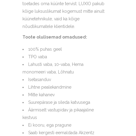
toetades oma küünte tervist. LUXIO pakub
kõige luksuslikumat kogemust mitte ainult
küünetehnikule, vaid ka kõige
nõudlikumatele klientidele.
Toote olulisemad omadused:
100% puhas geel
TPO vaba
Lahusti vaba, 10-vaba, Hema
monomeeri vaba, Lõhnatu
Isetasanduv
Lihtne pealekandmine
Mitte kahanev
Suurepärase ja sileda katvusega
Äärmiselt vastupidav ja pikaajaline
kestvus
Ei kooru, ega pragune
Saab kergesti eemaldada Akzentz