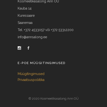
Kosmeetikasalong Ann OÜ
Kauba 14
Kuressaare
Saaremaa
Tel. +372 4533057 või +372 53312200
info@annsalong.ee
E-POE MÜÜGITINGIMUSED
Müügitingimused
Privaatsuspoliitika
© 2020 Kosmeetikasalong Ann OÜ