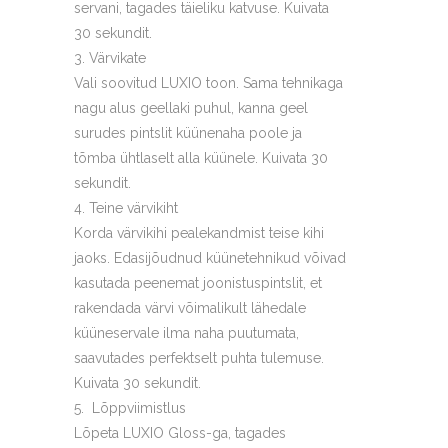
servani, tagades täieliku katvuse. Kuivata
30 sekundit.
Värvikate
Vali soovitud LUXIO toon. Sama tehnikaga
nagu alus geellaki puhul, kanna geel
surudes pintslit küünenaha poole ja
tõmba ühtlaselt alla küünele. Kuivata 30
sekundit.
Teine värvikiht
Korda värvikihi pealekandmist teise kihi
jaoks. Edasijõudnud küünetehnikud võivad
kasutada peenemat joonistuspintslit, et
rakendada värvi võimalikult lähedale
küüneservale ilma naha puutumata,
saavutades perfektselt puhta tulemuse.
Kuivata 30 sekundit.
Lõppviimistlus
Lõpeta LUXIO Gloss-ga, tagades