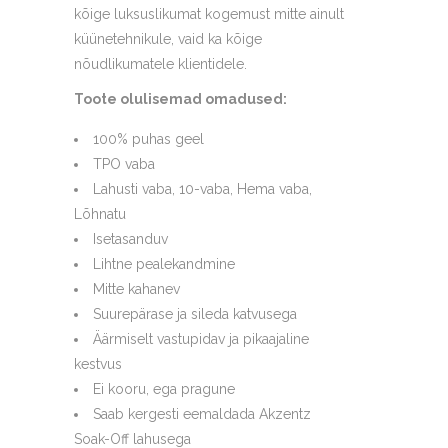
kõige luksuslikumat kogemust mitte ainult
küünetehnikule, vaid ka kõige
nõudlikumatele klientidele.
Toote olulisemad omadused:
100% puhas geel
TPO vaba
Lahusti vaba, 10-vaba, Hema vaba,
Lõhnatu
Isetasanduv
Lihtne pealekandmine
Mitte kahanev
Suurepärase ja sileda katvusega
Äärmiselt vastupidav ja pikaajaline
kestvus
Ei kooru, ega pragune
Saab kergesti eemaldada Akzentz
Soak-Off lahusega