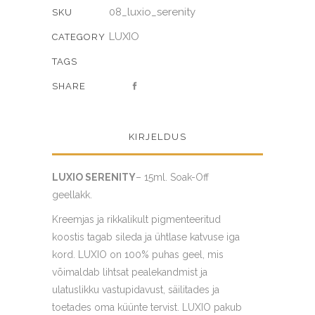
08_luxio_serenity
SKU
LUXIO
CATEGORY
TAGS
SHARE
KIRJELDUS
LUXIO SERENITY
– 15ml. Soak-Off
geellakk.
Kreemjas ja rikkalikult pigmenteeritud
koostis tagab sileda ja ühtlase katvuse iga
kord. LUXIO on 100% puhas geel, mis
võimaldab lihtsat pealekandmist ja
ulatuslikku vastupidavust, säilitades ja
toetades oma küünte tervist. LUXIO pakub