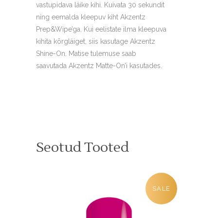
vastupidava läike kihi. Kuivata 30 sekundit
ning eemalda kleepuv kiht Akzentz
Prep&Wipe’ga. Kui eelistate ilma kleepuva
kihita kõrgläiget, siis kasutage Akzentz
Shine-On. Matise tulemuse saab
saavutada Akzentz Matte-On’i kasutades.
Seotud Tooted
SALE