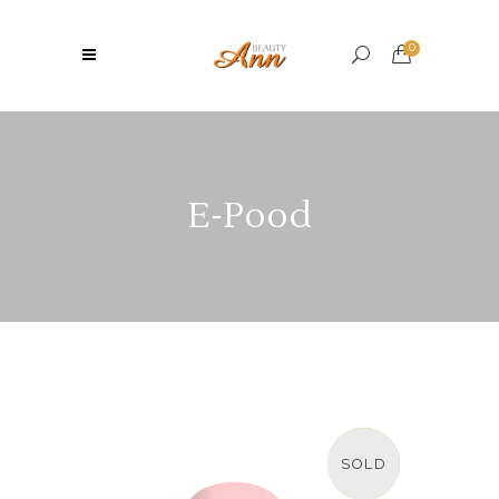
0
E-Pood
SOLD
SALE