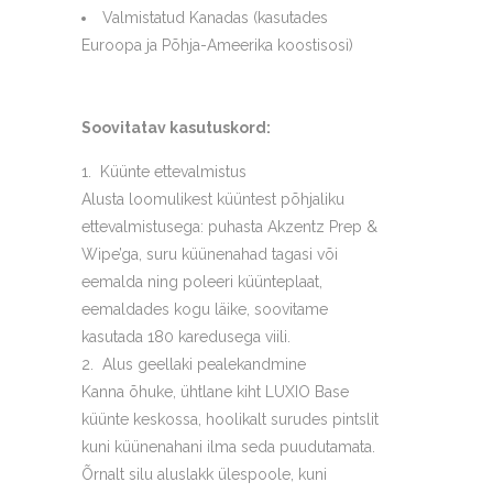
Valmistatud Kanadas (kasutades
Euroopa ja Põhja-Ameerika koostisosi)
Soovitatav kasutuskord:
Küünte ettevalmistus
Alusta loomulikest küüntest põhjaliku
ettevalmistusega: puhasta Akzentz Prep &
Wipe’ga, suru küünenahad tagasi või
eemalda ning poleeri küünteplaat,
eemaldades kogu läike, soovitame
kasutada 180 karedusega viili.
Alus geellaki pealekandmine
Kanna õhuke, ühtlane kiht LUXIO Base
küünte keskossa, hoolikalt surudes pintslit
kuni küünenahani ilma seda puudutamata.
Õrnalt silu aluslakk ülespoole, kuni