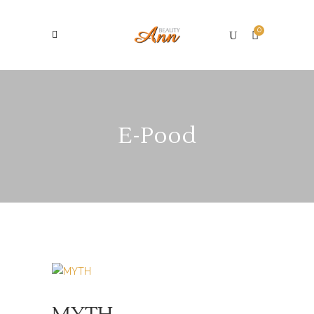
0
E-Pood
MYTH