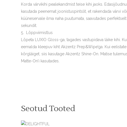
Korda värvikihi pealekandmist teise kihi jaoks. Edasijõud
kasutada peenemat joonistuspintslit, et rakendada värvi võ
küüneservale ilma naha puutumata, saavutades perfektselt
sekundit.
Lõppviimistlus
Lõpeta LUXIO Gloss-ga, tagades vastupidava läike kihi. Ku
eemalda kleepuv kiht Akzentz Prep&Wipe’ga. Kui eelistate 
kõrgläiget, siis kasutage Akzentz Shine-On. Matise tulem
Matte-On’i kasutades.
Seotud Tooted