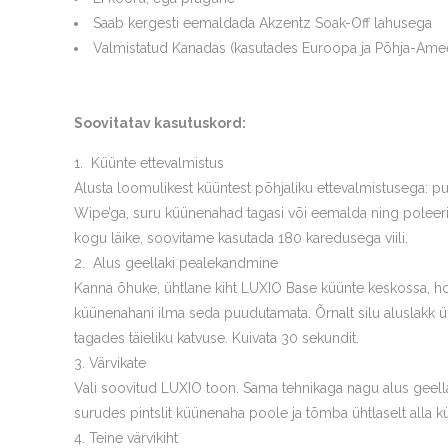
Saab kergesti eemaldada Akzentz Soak-Off lahusega
Valmistatud Kanadas (kasutades Euroopa ja Põhja-Amee
Soovitatav kasutuskord:
Küünte ettevalmistus
Alusta loomulikest küüntest põhjaliku ettevalmistusega: 
Wipe’ga, suru küünenahad tagasi või eemalda ning poleer
kogu läike, soovitame kasutada 180 karedusega viili.
Alus geellaki pealekandmine
Kanna õhuke, ühtlane kiht LUXIO Base küünte keskossa, hool
küünenahani ilma seda puudutamata. Õrnalt silu aluslakk ü
tagades täieliku katvuse. Kuivata 30 sekundit.
Värvikate
Vali soovitud LUXIO toon. Sama tehnikaga nagu alus geell
surudes pintslit küünenaha poole ja tõmba ühtlaselt alla k
Teine värvikiht