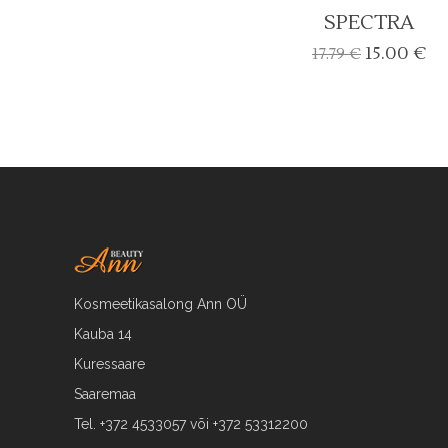
SPECTRA
Algne
Cu
15.00
€
17.79
€
hind
pr
oli:
is:
17.79 €.
15
Kosmeetikasalong Ann OÜ
Kauba 14
Kuressaare
Saaremaa
Tel. +372 4533057 või +372 53312200