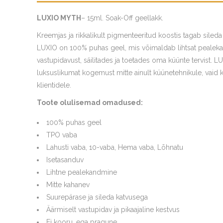
LUXIO MYTH
– 15ml. Soak-Off geellakk.
Kreemjas ja rikkalikult pigmenteeritud koostis tagab sileda 
LUXIO on 100% puhas geel, mis võimaldab lihtsat pealekan
vastupidavust, säilitades ja toetades oma küünte tervist. 
luksuslikumat kogemust mitte ainult küünetehnikule, vaid
klientidele.
Toote olulisemad omadused:
100% puhas geel
TPO vaba
Lahusti vaba, 10-vaba, Hema vaba, Lõhnatu
Isetasanduv
Lihtne pealekandmine
Mitte kahanev
Suurepärase ja sileda katvusega
Äärmiselt vastupidav ja pikaajaline kestvus
Ei kooru, ega pragune