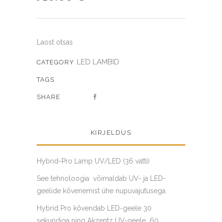
Laost otsas
LED LAMBID
CATEGORY
TAGS
SHARE
KIRJELDUS
Hybrid-Pro Lamp UV/LED (36 vatti)
See tehnoloogia võimaldab UV- ja LED-
geelide kõvenemist ühe nupuvajutusega.
Hybrid Pro kõvendab LED-geele 30
sekundiga ning Akzentz UV-geele 60