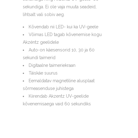
sekundiga. Ei ole vaja muuta seadeid,
lihtsalt vali sobiv aeg.
Kõvendab nii LED- kui ka UV-geele
Võimas LED tagab kõvenemise kogu
Akzéntz geelidele
Auto-on käesensorid 10, 30 ja 60
sekundi taimerid
Digitaalne taimeriekraan
Täiskäe suurus
Eemaldatav magnetiline alusplaat
sõrmeasenduse juhistega
Kiirendab Akzentz UV-geelide
kõvenemisaega vaid 60 sekundiks