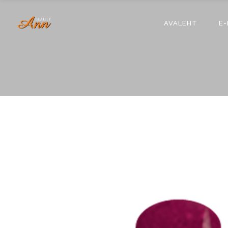
AVALEHT
E