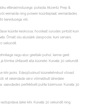
aliku ettevalmistusega: puhasta Akzentz Prep &
 või eemalda ning poleeri küünteplaat, eemaldades
0 karedusega viili.
ase küünte keskossa, hoolikalt surudes pintslit kuni
. Õrnalt silu aluslakk ülespoole, kuni servani,
30 sekundit.
ehnikaga nagu alus geellaki puhul, kanna geel
ja tõmba ühtlaselt alla küünele. Kuivata 30 sekundit.
ise kihi jaoks. Edasijõudnud küünetehnikud võivad
it, et rakendada värvi võimalikult lähedale
, saavutades perfektselt puhta tulemuse. Kuivata 30
stupidava läike kihi. Kuivata 30 sekundit ning