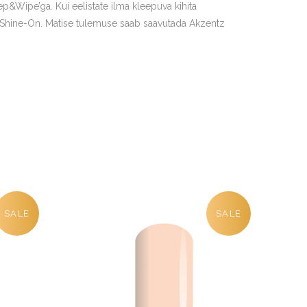
p&Wipe’ga. Kui eelistate ilma kleepuva kihita
z Shine-On. Matise tulemuse saab saavutada Akzentz
SALE
SALE