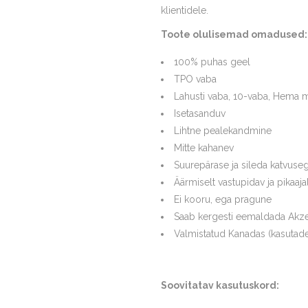
klientidele.
Toote olulisemad omadused:
100% puhas geel
TPO vaba
Lahusti vaba, 10-vaba, Hema 
Isetasanduv
Lihtne pealekandmine
Mitte kahanev
Suurepärase ja sileda katvuse
Äärmiselt vastupidav ja pikaaja
Ei kooru, ega pragune
Saab kergesti eemaldada Akze
Valmistatud Kanadas (kasutade
Soovitatav kasutuskord: