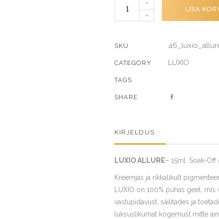
ALLURE
LISA KOR
quantity
46_luxio_allur
SKU
LUXIO
CATEGORY
TAGS
SHARE
KIRJELDUS
LUXIO ALLURE
– 15ml. Soak-Off 
Kreemjas ja rikkalikult pigmenteer
LUXIO on 100% puhas geel, mis võ
vastupidavust, säilitades ja toet
luksuslikumat kogemust mitte ain