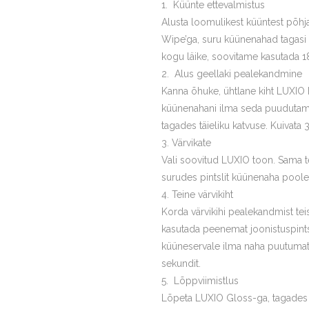
Küünte ettevalmistus
Alusta loomulikest küüntest põhj
Wipe’ga, suru küünenahad tagasi
kogu läike, soovitame kasutada 18
Alus geellaki pealekandmine
Kanna õhuke, ühtlane kiht LUXIO B
küünenahani ilma seda puudutamata
tagades täieliku katvuse. Kuivata 
Värvikate
Vali soovitud LUXIO toon. Sama t
surudes pintslit küünenaha poole 
Teine värvikiht
Korda värvikihi pealekandmist te
kasutada peenemat joonistuspintsl
küüneservale ilma naha puutumata
sekundit.
Lõppviimistlus
Lõpeta LUXIO Gloss-ga, tagades va