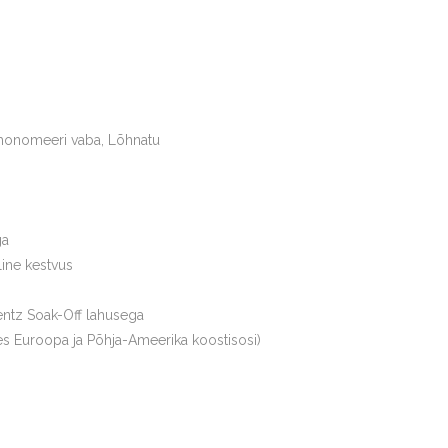
monomeeri vaba, Lõhnatu
ga
line kestvus
ntz Soak-Off lahusega
s Euroopa ja Põhja-Ameerika koostisosi)