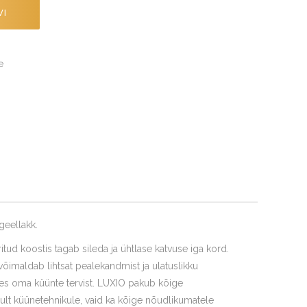
VI
e
geellakk.
itud koostis tagab sileda ja ühtlase katvuse iga kord.
imaldab lihtsat pealekandmist ja ulatuslikku
ades oma küünte tervist. LUXIO pakub kõige
ult küünetehnikule, vaid ka kõige nõudlikumatele