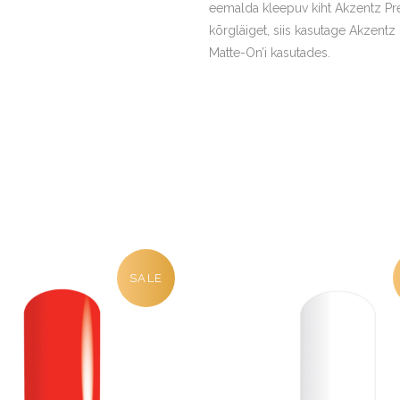
eemalda kleepuv kiht Akzentz Pre
kõrgläiget, siis kasutage Akzent
Matte-On’i kasutades.
SALE