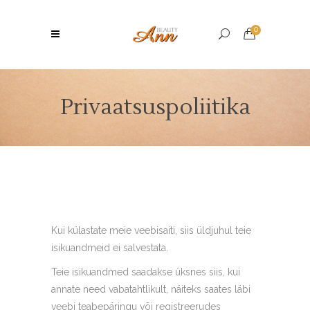
0
Privaatsuspoliitika
Kui külastate meie veebisaiti, siis üldjuhul teie
isikuandmeid ei salvestata.
Teie isikuandmed saadakse üksnes siis, kui
annate need vabatahtlikult, näiteks saates läbi
veebi teabepäringu või registreerudes