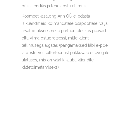
püsikliendiks ja tehes ostutellimusi.
Kosmeetikasalong Ann OÜ ei edasta
isikuandmeid kolmandatele osapooltele, välja
arvatud üksnes neile partneritele, kes peavad
ellu viima ostuprotsessi, mille klient
tellimusega algatas (pangamaksed läbi e-poe
ja posti- või kullerteenust pakkuvale ettevõtjale
ulatuses, mis on vajalik kauba kliendile
kättetoimetamiseks)